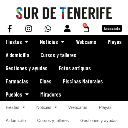
Saltar
al
0
Anúnciate
contenido
Fiestas
Noticias
Webcams
Playas
A domicilio
Cursos y talleres
Gestiones y ayudas
Fotos antiguas
Farmacias
Cines
Piscinas Naturales
Pueblos
Miradores
Fiestas
Noticias
Webcams
Playas
A domicilio
Cursos y talleres
Gestiones y ayudas