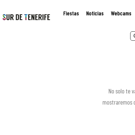
Fiestas
Noticias
Webcams
Saltar
al
contenido
No solo te v
mostraremos qu