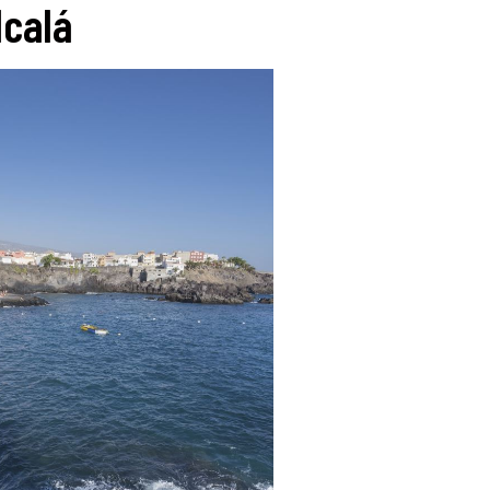
lcalá