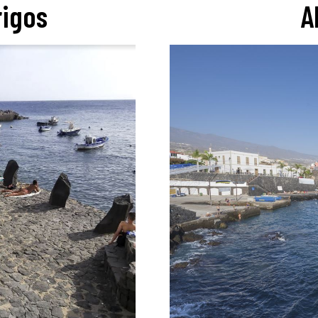
rigos
A