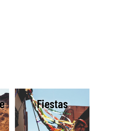
fe
Fiestas