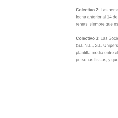
Colectivo 2:
Las perso
fecha anterior al 14 d
rentas, siempre que e
Colectivo 3:
Las Socie
(S.L.N.E., S.L. Uniper
plantilla media entre 
personas físicas, y qu