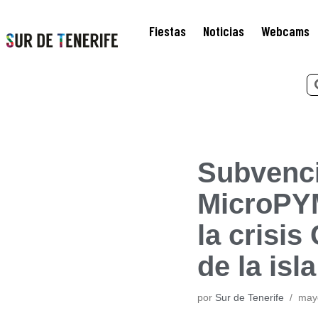
Fiestas
Noticias
Webcams
Saltar
al
contenido
Subvenci
MicroPYM
la crisis
de la isl
por
Sur de Tenerife
may