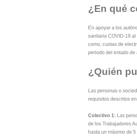
¿En qué c
En apoyar a los autón
sanitaria COVID-19 al 
como, cuotas de electri
periodo del estado de 
¿Quién pue
Las personas o socied
requisitos descritos e
Colectivo 1:
Las perso
de los Trabajadores A
hasta un máximo de 5 