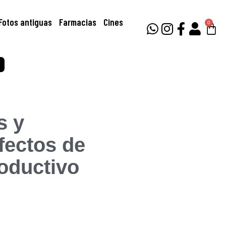
Fotos antiguas
Farmacias
Cines
0
s y
fectos de
roductivo