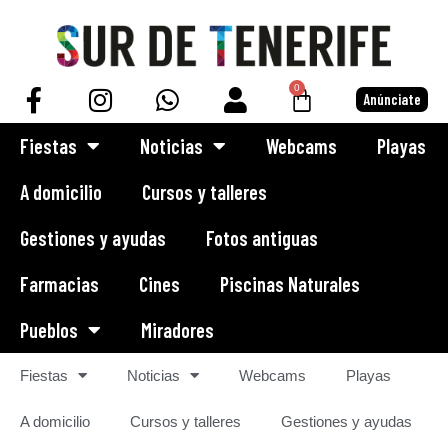
Saltar
al
0
Anúnciate
contenido
Fiestas
Noticias
Webcams
Playas
A domicilio
Cursos y talleres
Gestiones y ayudas
Fotos antiguas
Farmacias
Cines
Piscinas Naturales
Pueblos
Miradores
Fiestas
Noticias
Webcams
Playas
A domicilio
Cursos y talleres
Gestiones y ayudas