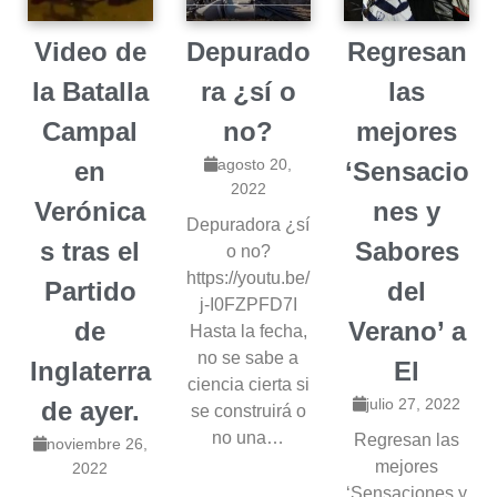
Video de
Depurado
Regresan
la Batalla
ra ¿sí o
las
Campal
no?
mejores
agosto 20,
en
‘Sensacio
2022
Verónica
nes y
Depuradora ¿sí
s tras el
Sabores
o no?
https://youtu.be/
Partido
del
j-I0FZPFD7I
de
Verano’ a
Hasta la fecha,
no se sabe a
Inglaterra
El
ciencia cierta si
julio 27, 2022
de ayer.
se construirá o
no una…
Regresan las
noviembre 26,
mejores
2022
‘Sensaciones y