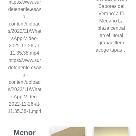
https://www.sur
Sabores del
detenerife.es/w
Verano’ a El
p-
Médano La
content/upload
plaza central
s/2022/11/What
en el litoral
sApp-Video-
granadillero
2022-11-26-at-
acoge tapas…
11.35.38.mp4
https://www.sur
detenerife.es/w
p-
content/upload
s/2022/11/What
sApp-Video-
2022-11-26-at-
11.35.38-1.mp4
Menor