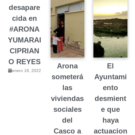
desapare
cida en
#ARONA
YUMARAI
CIPRIAN
O REYES
Arona
El
enero 18, 2022
someterá
Ayuntami
las
ento
viviendas
desmient
sociales
e que
del
haya
Casco a
actuacion