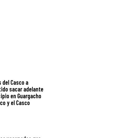
s del Casco a
tido sacar adelante
icipio en Guargacho
nco y el Casco