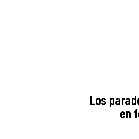
Los parad
en f