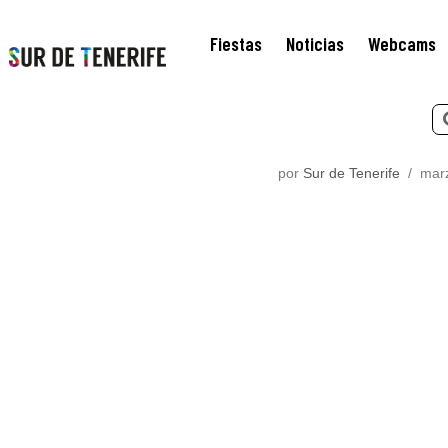
Fiestas
Noticias
Webcams
Saltar
al
contenido
por
Sur de Tenerife
marz