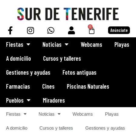
Saltar
al
0
Anúnciate
contenido
Fiestas
Noticias
Webcams
Playas
A domicilio
Cursos y talleres
Gestiones y ayudas
Fotos antiguas
Farmacias
Cines
Piscinas Naturales
Pueblos
Miradores
Fiestas
Noticias
Webcams
Playas
A domicilio
Cursos y talleres
Gestiones y ayudas