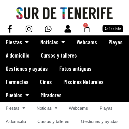
Saltar
al
0
Anúnciate
contenido
Fiestas
Noticias
Webcams
Playas
A domicilio
Cursos y talleres
Gestiones y ayudas
Fotos antiguas
Farmacias
Cines
Piscinas Naturales
Pueblos
Miradores
Fiestas
Noticias
Webcams
Playas
A domicilio
Cursos y talleres
Gestiones y ayudas