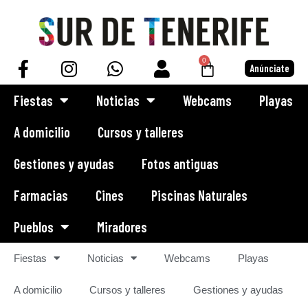
Saltar
al
0
Anúnciate
contenido
Fiestas
Noticias
Webcams
Playas
A domicilio
Cursos y talleres
Gestiones y ayudas
Fotos antiguas
Farmacias
Cines
Piscinas Naturales
Pueblos
Miradores
Fiestas
Noticias
Webcams
Playas
A domicilio
Cursos y talleres
Gestiones y ayudas