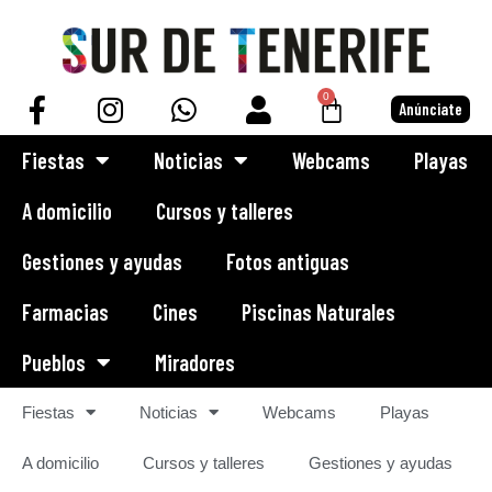
Saltar
al
0
Anúnciate
contenido
Fiestas
Noticias
Webcams
Playas
A domicilio
Cursos y talleres
Gestiones y ayudas
Fotos antiguas
Farmacias
Cines
Piscinas Naturales
Pueblos
Miradores
Fiestas
Noticias
Webcams
Playas
A domicilio
Cursos y talleres
Gestiones y ayudas