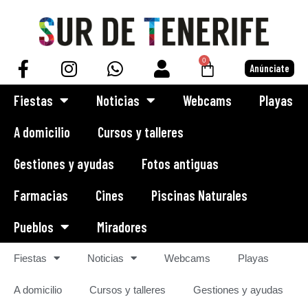
Saltar
al
0
Anúnciate
contenido
Fiestas
Noticias
Webcams
Playas
A domicilio
Cursos y talleres
Gestiones y ayudas
Fotos antiguas
Farmacias
Cines
Piscinas Naturales
Pueblos
Miradores
Fiestas
Noticias
Webcams
Playas
A domicilio
Cursos y talleres
Gestiones y ayudas