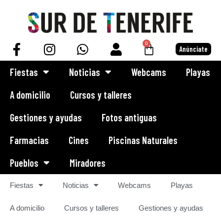
Saltar
al
0
Anúnciate
contenido
Fiestas
Noticias
Webcams
Playas
A domicilio
Cursos y talleres
Gestiones y ayudas
Fotos antiguas
Farmacias
Cines
Piscinas Naturales
Pueblos
Miradores
Fiestas
Noticias
Webcams
Playas
A domicilio
Cursos y talleres
Gestiones y ayudas