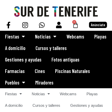
Saltar
al
0
Anúnciate
contenido
Fiestas
Noticias
Webcams
Playas
A domicilio
Cursos y talleres
Gestiones y ayudas
Fotos antiguas
Farmacias
Cines
Piscinas Naturales
Pueblos
Miradores
Fiestas
Noticias
Webcams
Playas
A domicilio
Cursos y talleres
Gestiones y ayudas