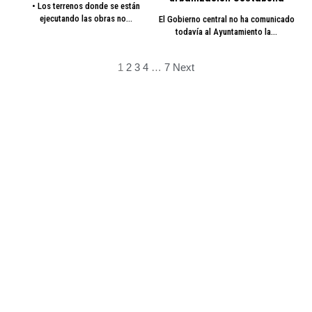
• Los terrenos donde se están
ejecutando las obras no…
El Gobierno central no ha comunicado
todavía al Ayuntamiento la…
1
2
3
4
…
7
Next