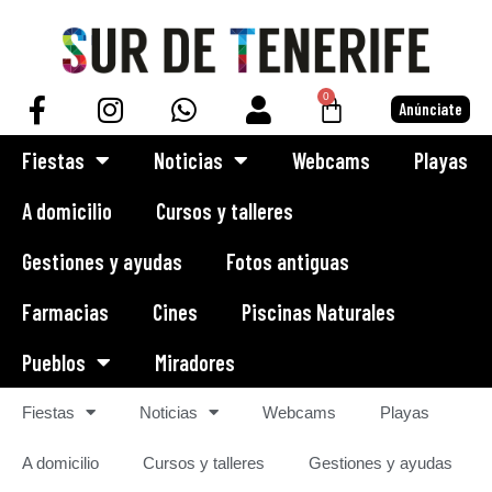
Saltar
al
0
Anúnciate
contenido
Fiestas
Noticias
Webcams
Playas
A domicilio
Cursos y talleres
Gestiones y ayudas
Fotos antiguas
Farmacias
Cines
Piscinas Naturales
Pueblos
Miradores
Fiestas
Noticias
Webcams
Playas
A domicilio
Cursos y talleres
Gestiones y ayudas